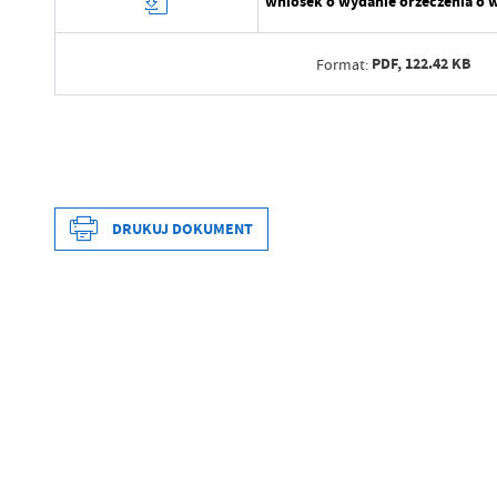
wniosek o wydanie orzeczenia o w
PDF,
122.42 KB
Format:
Data wytworzenia
Wytworzył
Data opublikowania
DRUKUJ DOKUMENT
Data wytworzenia
Opublikował
Wytworzył
Data ostatniej aktualizacji
Data opublikowania
Ostatnio zaktualizował
Opublikował
Data ostatniej aktualizacji
Ostatnio zaktualizował