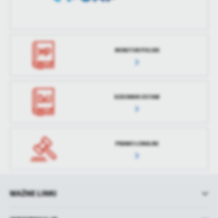
treści w postaci wiadomości, ofert, komunikatów mediów
społecznościowych.
MONITOR POLSKI
DZIENNIK USTAW
PRAWO LOKALNE
WAŻNE LINKI