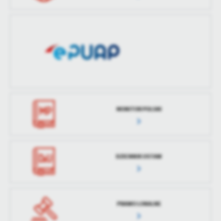
treści w postaci wiadomości, ofert, komunikatów mediów
społecznościowych.
MONITOR POLSKI
DZIENNIK USTAW
PRAWO LOKALNE