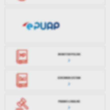
treści w postaci wiadomości, ofert, komunikatów mediów
społecznościowych.
MONITOR POLSKI
DZIENNIK USTAW
PRAWO LOKALNE